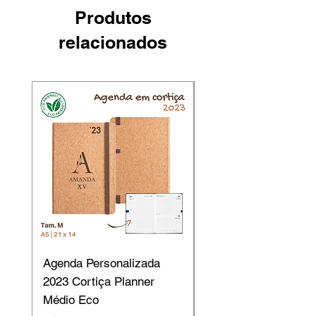
Produtos
relacionados
Agenda Personalizada
Agendas Personaliz
2023 Cortiça Planner
2023 Cortiça Planne
Médio Eco
Grande Eco B5