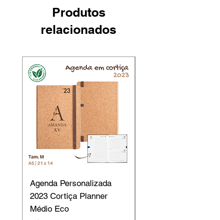
Produtos
relacionados
Agenda Personalizada
Agendas Personaliz
2023 Cortiça Planner
2023 Cortiça Planne
Médio Eco
Grande Eco B5