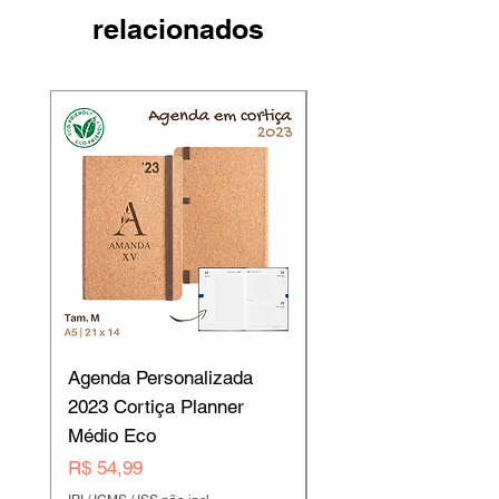
relacionados
Agenda Personalizada
Agendas Personaliz
2023 Cortiça Planner
2023 Cortiça Planne
Médio Eco
Grande Eco B5
Preço
Preço
R$ 54,99
R$ 49,00