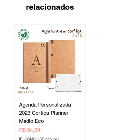
relacionados
Agenda Personalizada
Agendas Personaliz
2023 Cortiça Planner
2023 Cortiça Planne
Médio Eco
Grande Eco B5
Preço
Preço
R$ 54,99
R$ 49,00
IPI / ICMS / ISS não incl.
IPI / ICMS / ISS não incl.