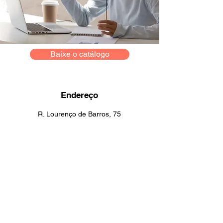
Baixe o catálogo
Endereço
R. Lourenço de Barros, 75
Vila California, São Paulo
SP,
03213-080
contato@sifeppersonalizados.
com
Telefone:
(11) 96928-6996